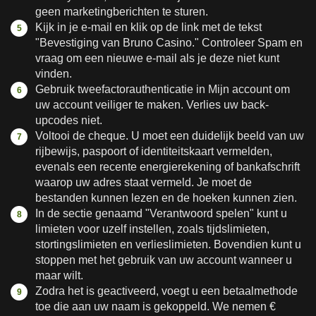
geen marketingberichten te sturen.
Kijk in je e-mail en klik op de link met de tekst
"Bevestiging van Bruno Casino." Controleer Spam en
vraag om een nieuwe e-mail als je deze niet kunt
vinden.
Gebruik tweefactorauthenticatie in Mijn account om
uw account veiliger te maken. Verlies uw back-
upcodes niet.
Voltooi de cheque. U moet een duidelijk beeld van uw
rijbewijs, paspoort of identiteitskaart vermelden,
evenals een recente energierekening of bankafschrift
waarop uw adres staat vermeld. Je moet de
bestanden kunnen lezen en de hoeken kunnen zien.
In de sectie genaamd "Verantwoord spelen" kunt u
limieten voor uzelf instellen, zoals tijdslimieten,
stortingslimieten en verlieslimieten. Bovendien kunt u
stoppen met het gebruik van uw account wanneer u
maar wilt.
Zodra het is geactiveerd, voegt u een betaalmethode
toe die aan uw naam is gekoppeld. We nemen €