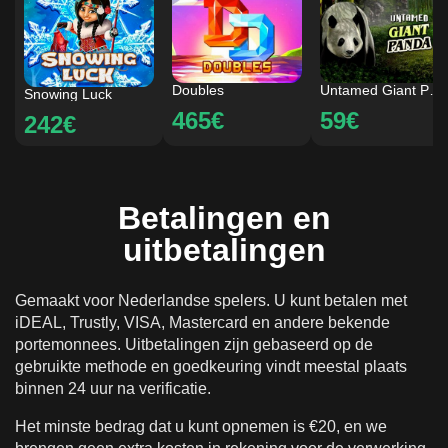
Doubles
Untamed Giant Panda
Snowing Luck
465€
59€
242€
Betalingen en
uitbetalingen
Gemaakt voor Nederlandse spelers. U kunt betalen met
iDEAL, Trustly, VISA, Mastercard en andere bekende
portemonnees. Uitbetalingen zijn gebaseerd op de
gebruikte methode en goedkeuring vindt meestal plaats
binnen 24 uur na verificatie.
Het minste bedrag dat u kunt opnemen is €20, en we