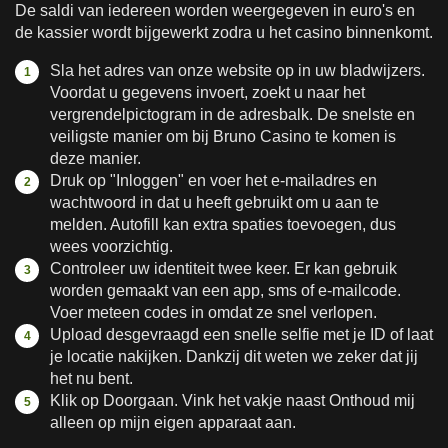
De saldi van iedereen worden weergegeven in euro's en
de kassier wordt bijgewerkt zodra u het casino binnenkomt.
Sla het adres van onze website op in uw bladwijzers.
Voordat u gegevens invoert, zoekt u naar het
vergrendelpictogram in de adresbalk. De snelste en
veiligste manier om bij Bruno Casino te komen is
deze manier.
Druk op "Inloggen" en voer het e-mailadres en
wachtwoord in dat u heeft gebruikt om u aan te
melden. Autofill kan extra spaties toevoegen, dus
wees voorzichtig.
Controleer uw identiteit twee keer. Er kan gebruik
worden gemaakt van een app, sms of e-mailcode.
Voer meteen codes in omdat ze snel verlopen.
Upload desgevraagd een snelle selfie met je ID of laat
je locatie nakijken. Dankzij dit weten we zeker dat jij
het nu bent.
Klik op Doorgaan. Vink het vakje naast Onthoud mij
alleen op mijn eigen apparaat aan.