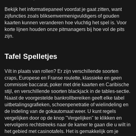
Bekijk het informatiepaneel voordat je gaat zitten, want
zijfuncties zoals bliksemvermenigvuldigers of gouden
kaarten kunnen veranderen hoe vluchtig het spel is. Voor
korte lijnen houden onze pitmanagers bij hoe vol de pits
zijn.
Tafel Spelletjes
Vilt in plaats van rollen? Er zijn verschillende soorten
craps, Europese en Franse roulette, klassieke en geen
commissie baccarat, poker met drie kaarten en Caribische
stijl, en verschillende soorten blackjack in de tables-sectie.
Naast de voorgestelde bankrollbereiken geeft elke tabel
uitbetalingsgrafieken, schoenpenetratie of wielindeling en
de indeling van de gokautomaat weer. U kunt regels
vergelijken door op de knop "Vergelijken" te klikken en
vervolgens rechtstreeks naar de kamer te gaan die u wilt in
het gebied met casinotafels. Het is gemakkelijk om je