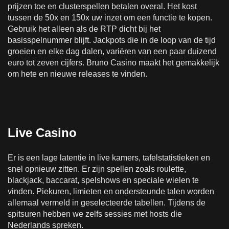
prijzen toe en clusterspellen betalen overal. Het kost
tussen de 50x en 150x uw inzet om een functie te kopen.
Gebruik het alleen als de RTP dicht bij het
basisspelnummer blijft. Jackpots die in de loop van de tijd
groeien en elke dag dalen, variëren van een paar duizend
euro tot zeven cijfers. Bruno Casino maakt het gemakkelijk
om hete en nieuwe releases te vinden.
Live Casino
Er is een lage latentie in live kamers, tafelstatistieken en
snel opnieuw zitten. Er zijn spellen zoals roulette,
blackjack, baccarat, spelshows en speciale wielen te
vinden. Piekuren, limieten en ondersteunde talen worden
allemaal vermeld in geselecteerde tabellen. Tijdens de
spitsuren hebben we zelfs sessies met hosts die
Nederlands spreken.