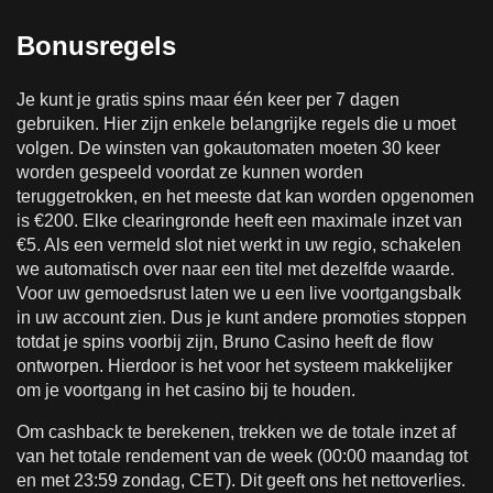
Bonusregels
Je kunt je gratis spins maar één keer per 7 dagen
gebruiken. Hier zijn enkele belangrijke regels die u moet
volgen. De winsten van gokautomaten moeten 30 keer
worden gespeeld voordat ze kunnen worden
teruggetrokken, en het meeste dat kan worden opgenomen
is €200. Elke clearingronde heeft een maximale inzet van
€5. Als een vermeld slot niet werkt in uw regio, schakelen
we automatisch over naar een titel met dezelfde waarde.
Voor uw gemoedsrust laten we u een live voortgangsbalk
in uw account zien. Dus je kunt andere promoties stoppen
totdat je spins voorbij zijn, Bruno Casino heeft de flow
ontworpen. Hierdoor is het voor het systeem makkelijker
om je voortgang in het casino bij te houden.
Om cashback te berekenen, trekken we de totale inzet af
van het totale rendement van de week (00:00 maandag tot
en met 23:59 zondag, CET). Dit geeft ons het nettoverlies.