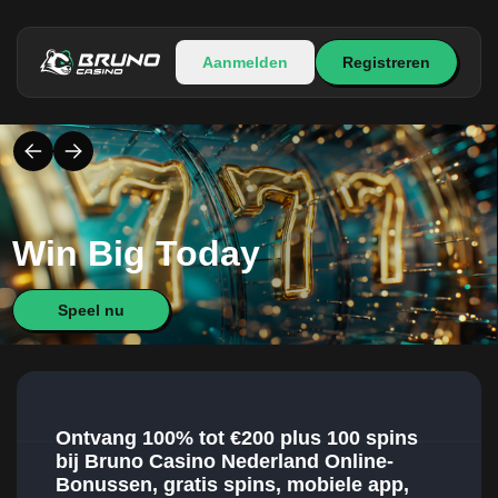
Aanmelden
Registreren
Win Big Today
Speel nu
Ontvang 100% tot €200 plus 100 spins
bij Bruno Casino Nederland Online-
Bonussen, gratis spins, mobiele app,