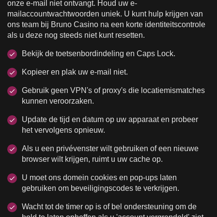
onze e-mail niet ontvangt. Houd uw e-
mailaccountwachtwoorden uniek. U kunt hulp krijgen van
ons team bij Bruno Casino na een korte identiteitscontrole
als u deze nog steeds niet kunt resetten.
Bekijk de toetsenbordindeling en Caps Lock.
Kopieer en plak uw e-mail niet.
Gebruik geen VPN's of proxy's die locatiemismatches
kunnen veroorzaken.
Update de tijd en datum op uw apparaat en probeer
het vervolgens opnieuw.
Als u een privévenster wilt gebruiken of een nieuwe
browser wilt krijgen, ruimt u uw cache op.
U moet ons domein cookies en pop-ups laten
gebruiken om beveiligingscodes te verkrijgen.
Wacht tot de timer op is of bel ondersteuning om de