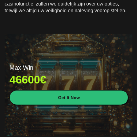
casinofunctie, zullen we duidelijk zijn over uw opties,
terwijl we altijd uw veiligheid en naleving voorop stellen.
Max Win
46600€
Get It Now